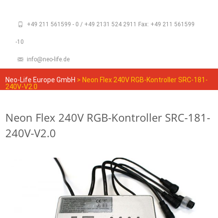
+49 211 561599 - 0 / +49 2131 524 2911 Fax: +49 211 561599
-10
info@neo-life.de
Neo-Life Europe GmbH
>
Neon Flex 240V RGB-Kontroller SRC-181-
240V-V2.0
Neon Flex 240V RGB-Kontroller SRC-181-
240V-V2.0